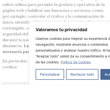
editor utiliza para permitir la gestión y operativa de la
página web y habilitar sus funciones y servicios, como,
por ejemplo, controlar el tráfico y la comunicación de
datos, identificar la sesión, acceder a partes de acceso
restringido, controlar el fraude vinculado a la
Valoramos tu privacidad
seguridad del servicio, utilizar elementos de seguridad
Usamos cookies para mejorar su experiencia 
durante la navegación o habilitar contenidos
navegación, mostrarle anuncios o contenidos
dinámicos.
La instalación de estas cookies es
personalizados y analizar nuestro tráfico. Al ha
necesaria para el funcionamiento de la web
.
“Aceptar todo” usted da su consentimiento a 
En particular, este sitio web utiliza las siguientes
de las cookies.
Política de cookies
cookies:
Personalizar
Rechazar todo
Ac
Tipo
Nombre
Finalidad
Duración
Técnica
cookieyes-
Recordar las
1 año